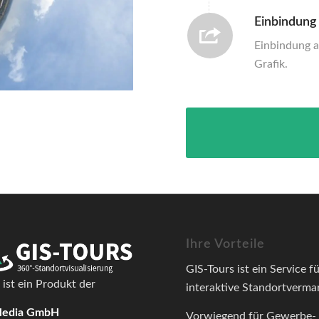
Einbindung
Einbindung a
Grafik.
Ihre Vorteile
GIS-Tours ist ein Service fü
 ist ein Produkt der
interaktive Standortverma
Media GmbH
Vorwiegend für Gewerbe-