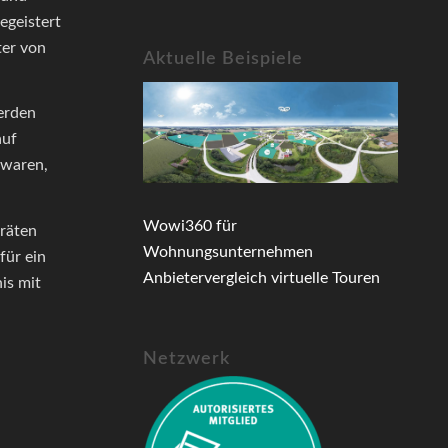
egeistert
ter von
Aktuelle Beispiele
erden
auf
 waren,
Wowi360 für
eräten
Wohnungsunternehmen
für ein
Anbietervergleich virtuelle Touren
is mit
Netzwerk