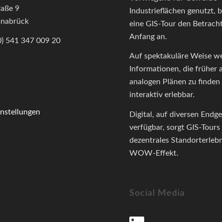
raße 9
Industrieflächen genutzt, b
nabrück
eine GIS-Tour den Betrach
Anfang an.
(0) 541 347 009 20
Auf spektakuläre Weise w
Informationen, die früher 
analogen Plänen zu finden
s
interaktiv erlebbar.
nstellungen
Digital, auf diversen Endg
verfügbar, sorgt GIS-Tours 
dezentrales Standorterlebn
WOW-Effekt.
Social Media