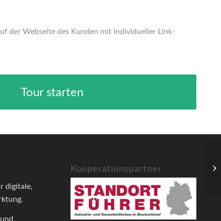
uf der Webseite des Kunden mit individueller Link-
Tour starten
Kooperationspartner
r digitale,
rktung.
 und