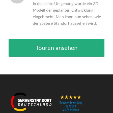
In die echte Umgebung wurde ein 3D
Modell der geplanten Entwicklung
eingebracht. Man kann nun sehen, wie
der spätere Standort aussehen wird.
Touren ansehen